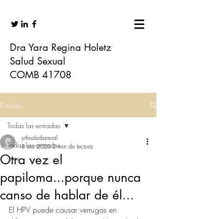
Dra Yara Regina Holetz
Salud Sexual
COMB 41708
Entrada
Todas las entradas
yrhsaludsexual
Todas las entradas
8 oct 2020
2 min de lectura
Otra vez el
VPH
papiloma...porque nunca
canso de hablar de él...
El HPV puede causar verrugas en 